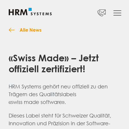
Telefon:
+41 52 269 17 47
Startseite
Montag bis Freitag:
Angebot
Alle News
Unternehmen
Support
info@hrm-systems.ch
«Swiss Made» – Jetzt
Jobs
offiziell zertifiziert!
DE
HRM Systems gehört neu offiziell zu den
Trägern des Qualitätslabels
«swiss made software».
Dieses Label steht für Schweizer Qualität,
Innovation und Präzision in der Software-