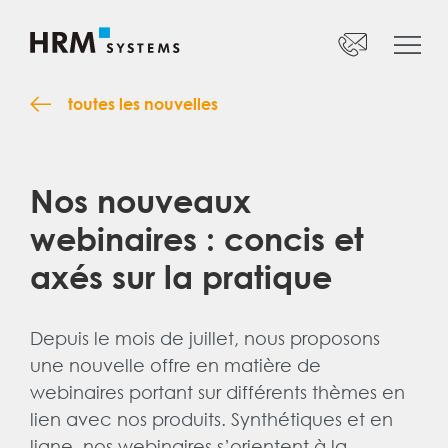
Téléphone
:
+41 52 269 17 47
Startseite
Du lundi au vendredi
Offre
toutes les nouvelles
Entreprise
Support
info@hrm-systems.ch
Nos nouveaux
Jobs
webinaires : concis et
axés sur la pratique
FR
Depuis le mois de juillet, nous proposons
une nouvelle offre en matière de
webinaires portant sur différents thèmes en
lien avec nos produits. Synthétiques et en
ligne, nos webinaires s’orientent à la