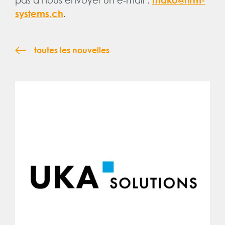
pas à nous envoyer un e-mail :
mako@hrm-
.
systems.ch
toutes les nouvelles